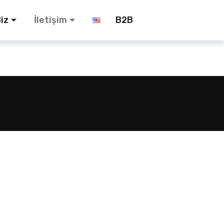
iz
İletişim
B2B