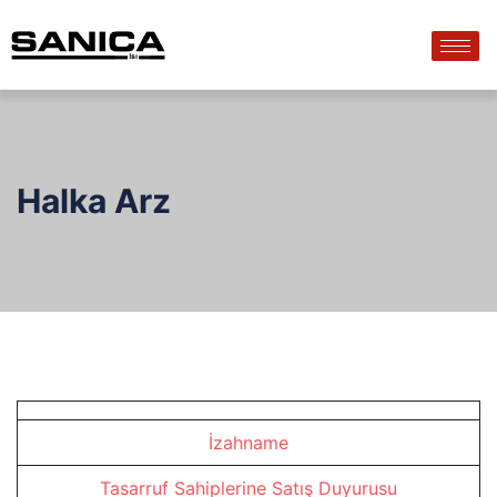
Halka Arz
İzahname
Tasarruf Sahiplerine Satış Duyurusu