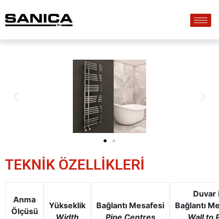
TEKNİK ÖZELLİKLERİ
Duvar 
Anma
Yükseklik
Bağlantı
Mesafesi
Bağlantı
Me
Ölçüsü
Width
Pipe
Centres
Wall to 