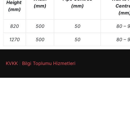
Height
(mm)
(mm)
Centr
(mm)
(mm
820
500
50
80 – 
1270
500
50
80 – 
KVKK
|
Bilgi Toplumu Hizmetleri