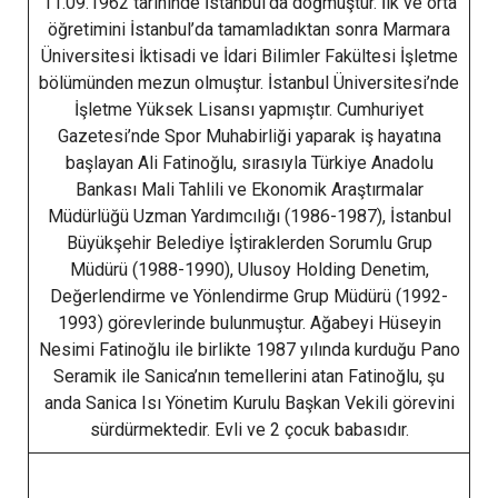
11.09.1962 tarihinde İstanbul’da doğmuştur. İlk ve orta
öğretimini İstanbul’da tamamladıktan sonra Marmara
Üniversitesi İktisadi ve İdari Bilimler Fakültesi İşletme
bölümünden mezun olmuştur. İstanbul Üniversitesi’nde
İşletme Yüksek Lisansı yapmıştır. Cumhuriyet
Gazetesi’nde Spor Muhabirliği yaparak iş hayatına
başlayan Ali Fatinoğlu, sırasıyla Türkiye Anadolu
Bankası Mali Tahlili ve Ekonomik Araştırmalar
Müdürlüğü Uzman Yardımcılığı (1986-1987), İstanbul
Büyükşehir Belediye İştiraklerden Sorumlu Grup
Müdürü (1988-1990), Ulusoy Holding Denetim,
Değerlendirme ve Yönlendirme Grup Müdürü (1992-
1993) görevlerinde bulunmuştur. Ağabeyi Hüseyin
Nesimi Fatinoğlu ile birlikte 1987 yılında kurduğu Pano
Seramik ile Sanica’nın temellerini atan Fatinoğlu, şu
anda Sanica Isı Yönetim Kurulu Başkan Vekili görevini
sürdürmektedir. Evli ve 2 çocuk babasıdır.