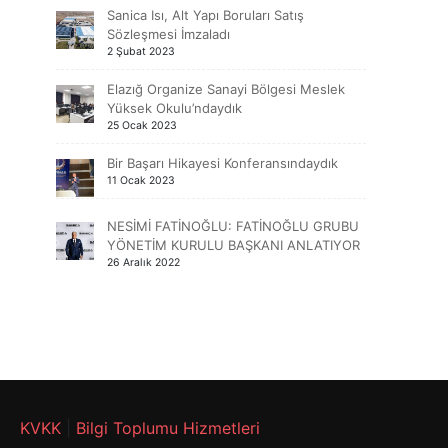
Sanica Isı, Alt Yapı Boruları Satış
Sözleşmesi İmzaladı
2 Şubat 2023
Elazığ Organize Sanayi Bölgesi Meslek
Yüksek Okulu’ndaydık
25 Ocak 2023
Bir Başarı Hikayesi Konferansındaydık
11 Ocak 2023
NESİMİ FATİNOĞLU: FATİNOĞLU GRUBU
YÖNETİM KURULU BAŞKANI ANLATIYOR
26 Aralık 2022
KVKK
|
Bilgi Toplumu Hizmetleri